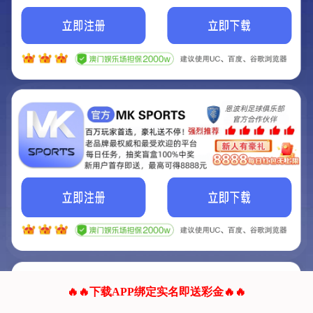
我们的网站正在建设.
它将是非常棒的网站.
更多资料
联系我们!