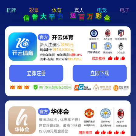
hi 💗
Hey Guys!
我们即将上线啦...